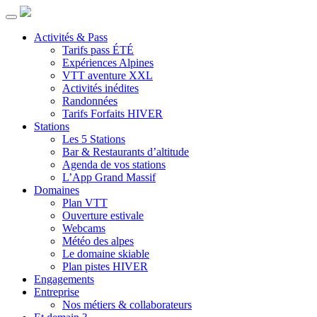
Activités & Pass
Tarifs pass ÉTÉ
Expériences Alpines
VTT aventure XXL
Activités inédites
Randonnées
Tarifs Forfaits HIVER
Stations
Les 5 Stations
Bar & Restaurants d’altitude
Agenda de vos stations
L’App Grand Massif
Domaines
Plan VTT
Ouverture estivale
Webcams
Météo des alpes
Le domaine skiable
Plan pistes HIVER
Engagements
Entreprise
Nos métiers & collaborateurs