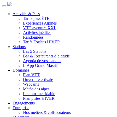
Activités & Pass
Tarifs pass ÉTÉ
Expériences Alpines
VTT aventure XXL
Activités inédites
Randonnées
Tarifs Forfaits HIVER
Stations
Les 5 Stations
Bar & Restaurants d’altitude
Agenda de vos stations
L’App Grand Massif
Domaines
Plan VTT
Ouverture estivale
Webcams
Météo des alpes
Le domaine skiable
Plan pistes HIVER
Engagements
Entreprise
Nos métiers & collaborateurs