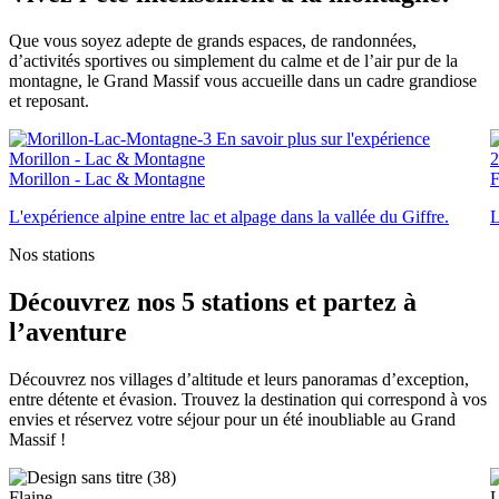
Que vous soyez adepte de grands espaces, de randonnées,
d’activités sportives ou simplement du calme et de l’air pur de la
montagne, le Grand Massif vous accueille dans un cadre grandiose
et reposant.
En savoir plus sur l'expérience
Morillon - Lac & Montagne
2
Morillon - Lac & Montagne
F
L'expérience alpine entre lac et alpage dans la vallée du Giffre.
L
Nos stations
Découvrez nos
5 stations
et partez à
l’aventure
Découvrez nos villages d’altitude et leurs panoramas d’exception,
entre détente et évasion. Trouvez la destination qui correspond à vos
envies et réservez votre séjour pour un été inoubliable au Grand
Massif !
Flaine
L