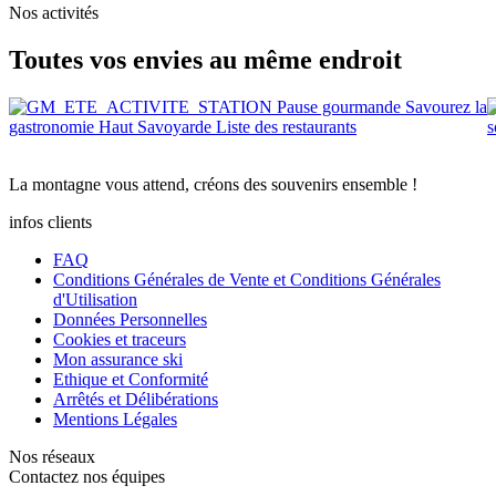
Nos activités
Toutes vos
envies
au même
endroit
Pause gourmande
Savourez la
gastronomie Haut Savoyarde
Liste des restaurants
s
La
montagne
vous attend, créons des
souvenirs
ensemble !
infos clients
FAQ
Conditions Générales de Vente et Conditions Générales
d'Utilisation
Données Personnelles
Cookies et traceurs
Mon assurance ski
Ethique et Conformité
Arrêtés et Délibérations
Mentions Légales
Nos réseaux
Contactez nos équipes