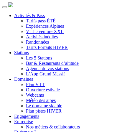
Activités & Pass
Tarifs pass ÉTÉ
Expériences Alpines
VTT aventure XXL
Activités inédites
Randonnées
Tarifs Forfaits HIVER
Stations
Les 5 Stations
Bar & Restaurants d’altitude
Agenda de vos stations
L’App Grand Massif
Domaines
Plan VTT
Ouverture estivale
Webcams
Météo des alpes
Le domaine skiable
Plan pistes HIVER
Engagements
Entreprise
Nos métiers & collaborateurs