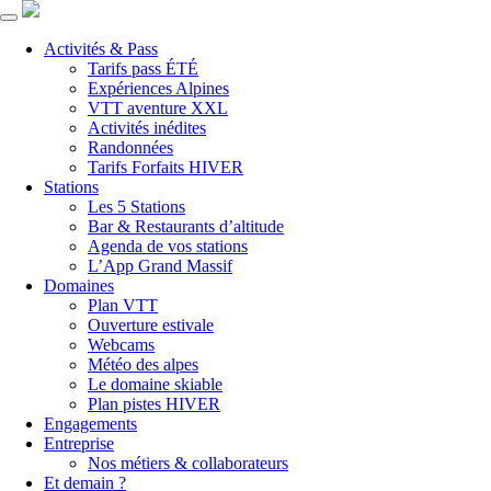
Activités & Pass
Tarifs pass ÉTÉ
Expériences Alpines
VTT aventure XXL
Activités inédites
Randonnées
Tarifs Forfaits HIVER
Stations
Les 5 Stations
Bar & Restaurants d’altitude
Agenda de vos stations
L’App Grand Massif
Domaines
Plan VTT
Ouverture estivale
Webcams
Météo des alpes
Le domaine skiable
Plan pistes HIVER
Engagements
Entreprise
Nos métiers & collaborateurs
Et demain ?