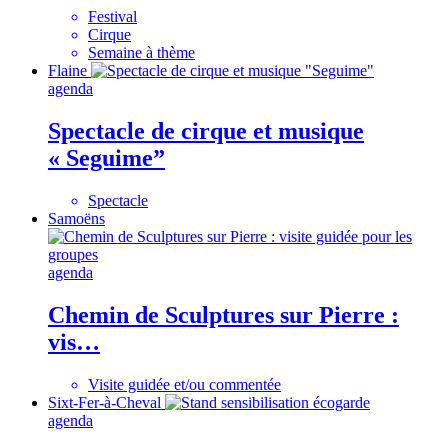
Festival
Cirque
Semaine à thème
Flaine
agenda
Spectacle de cirque et musique
« Seguime”
Spectacle
Samoëns
agenda
Chemin de Sculptures sur Pierre :
vis…
Visite guidée et/ou commentée
Sixt-Fer-à-Cheval
agenda