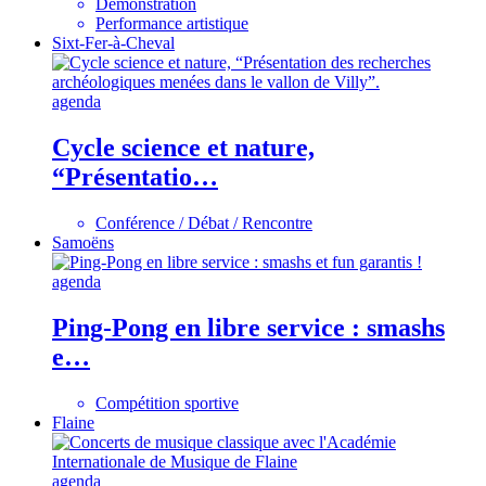
Démonstration
Performance artistique
Sixt-Fer-à-Cheval
agenda
Cycle science et nature,
“Présentatio…
Conférence / Débat / Rencontre
Samoëns
agenda
Ping-Pong en libre service : smashs
e…
Compétition sportive
Flaine
agenda