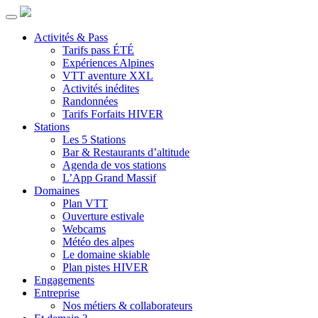
Activités & Pass
Tarifs pass ÉTÉ
Expériences Alpines
VTT aventure XXL
Activités inédites
Randonnées
Tarifs Forfaits HIVER
Stations
Les 5 Stations
Bar & Restaurants d’altitude
Agenda de vos stations
L’App Grand Massif
Domaines
Plan VTT
Ouverture estivale
Webcams
Météo des alpes
Le domaine skiable
Plan pistes HIVER
Engagements
Entreprise
Nos métiers & collaborateurs