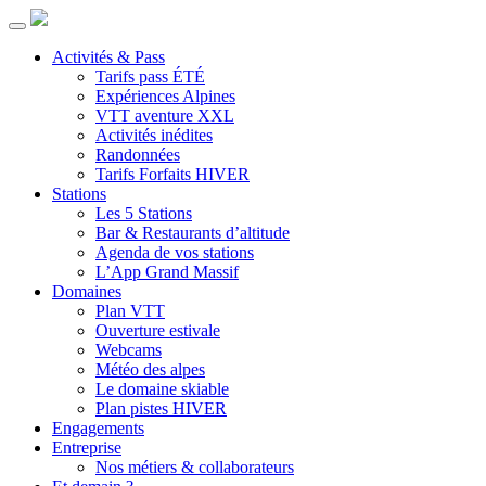
Activités & Pass
Tarifs pass ÉTÉ
Expériences Alpines
VTT aventure XXL
Activités inédites
Randonnées
Tarifs Forfaits HIVER
Stations
Les 5 Stations
Bar & Restaurants d’altitude
Agenda de vos stations
L’App Grand Massif
Domaines
Plan VTT
Ouverture estivale
Webcams
Météo des alpes
Le domaine skiable
Plan pistes HIVER
Engagements
Entreprise
Nos métiers & collaborateurs