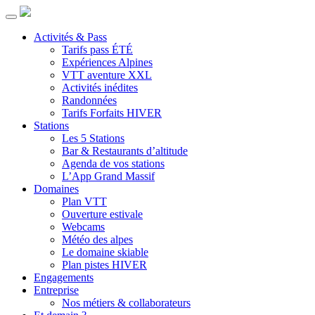
Activités & Pass
Tarifs pass ÉTÉ
Expériences Alpines
VTT aventure XXL
Activités inédites
Randonnées
Tarifs Forfaits HIVER
Stations
Les 5 Stations
Bar & Restaurants d’altitude
Agenda de vos stations
L’App Grand Massif
Domaines
Plan VTT
Ouverture estivale
Webcams
Météo des alpes
Le domaine skiable
Plan pistes HIVER
Engagements
Entreprise
Nos métiers & collaborateurs