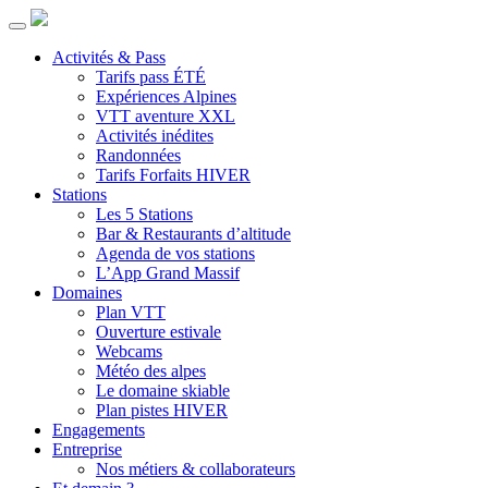
Activités & Pass
Tarifs pass ÉTÉ
Expériences Alpines
VTT aventure XXL
Activités inédites
Randonnées
Tarifs Forfaits HIVER
Stations
Les 5 Stations
Bar & Restaurants d’altitude
Agenda de vos stations
L’App Grand Massif
Domaines
Plan VTT
Ouverture estivale
Webcams
Météo des alpes
Le domaine skiable
Plan pistes HIVER
Engagements
Entreprise
Nos métiers & collaborateurs