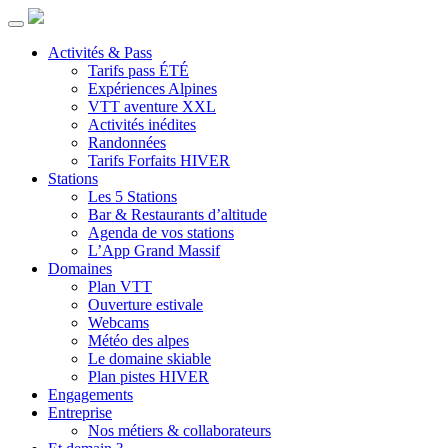
Activités & Pass
Tarifs pass ÉTÉ
Expériences Alpines
VTT aventure XXL
Activités inédites
Randonnées
Tarifs Forfaits HIVER
Stations
Les 5 Stations
Bar & Restaurants d’altitude
Agenda de vos stations
L’App Grand Massif
Domaines
Plan VTT
Ouverture estivale
Webcams
Météo des alpes
Le domaine skiable
Plan pistes HIVER
Engagements
Entreprise
Nos métiers & collaborateurs