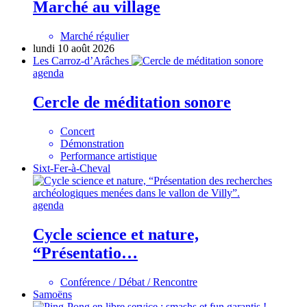
Marché au village
Marché régulier
lundi 10 août 2026
Les Carroz-d’Arâches
agenda
Cercle de méditation sonore
Concert
Démonstration
Performance artistique
Sixt-Fer-à-Cheval
agenda
Cycle science et nature,
“Présentatio…
Conférence / Débat / Rencontre
Samoëns