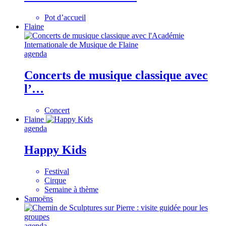
Pot d’accueil
Flaine
agenda
Concerts de musique classique avec
l’…
Concert
Flaine
agenda
Happy Kids
Festival
Cirque
Semaine à thème
Samoëns
agenda