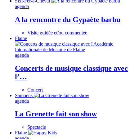
Sixt-Fer-à-Cheval
agenda
A la rencontre du Gypaète barbu
Visite guidée et/ou commentée
Flaine
agenda
Concerts de musique classique avec
l’…
Concert
Samoëns
agenda
La Grenette fait son show
Spectacle
Flaine
agenda