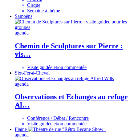
Cirque
Semaine à thème
Samoëns
agenda
Chemin de Sculptures sur Pierre :
vis…
Visite guidée et/ou commentée
Sixt-Fer-à-Cheval
agenda
Observations et Echanges au refuge
Al…
Conférence / Débat / Rencontre
Visite guidée et/ou commentée
Flaine
agenda