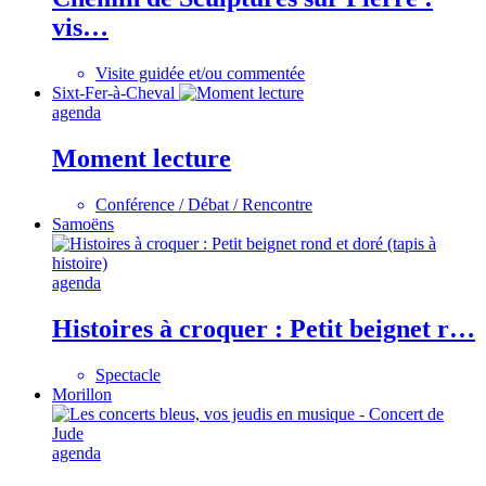
vis…
Visite guidée et/ou commentée
Sixt-Fer-à-Cheval
agenda
Moment lecture
Conférence / Débat / Rencontre
Samoëns
agenda
Histoires à croquer : Petit beignet r…
Spectacle
Morillon
agenda