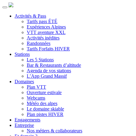
Activités & Pass
Tarifs pass ÉTÉ
Expériences Alpines
VTT aventure XXL
Activités inédites
Randonnées
Tarifs Forfaits HIVER
Stations
Les 5 Stations
Bar & Restaurants d’altitude
Agenda de vos stations
L’App Grand Massif
Domaines
Plan VTT
Ouverture estivale
Webcams
Météo des alpes
Le domaine skiable
Plan pistes HIVER
Engagements
Entreprise
Nos métiers & collaborateurs