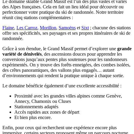
Le domaine skiable Grand Massif est l’un des plus vastes et variés
des Alpes françaises. Cela en fait un lieu idéal pour découvrir ou
perfectionner votre pratique du ski de randonnée. Notre territoire
réunit cinq stations complémentaires :
Flaine
,
Les Carroz
,
Morillon
,
Samoëns
et
Sixt
; chacune des stations
offre ses spécificités, ses paysages et ses propres itinéraires de ski de
randonnée.
Grâce à son étendue, le Grand Massif permet d’explorer une
grande
variété de dénivelés
, des ascensions douces pour apprendre les
conversions jusqu’aux pentes plus soutenues pour les randonneurs
expérimentés. On y trouve des forêts enneigées, des combes isolées,
des crêtes panoramiques, des vallons plus engagés… autant
d’environnements qui rendent la pratique unique à chaque sortie.
Le domaine bénéficie également d’une excellente accessibilité :
Proximité avec les grandes villes alpines comme Genève,
Annecy, Chamonix ou Cluses
Stationnements adaptés
Accès rapides aux zones de départ
Et bien plus encore.
Enfin, pour ceux qui recherchent une expérience encore plus
immersive, certains secteurs proposent même un parcours nocturne