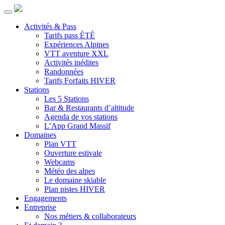
Activités & Pass
Tarifs pass ÉTÉ
Expériences Alpines
VTT aventure XXL
Activités inédites
Randonnées
Tarifs Forfaits HIVER
Stations
Les 5 Stations
Bar & Restaurants d’altitude
Agenda de vos stations
L’App Grand Massif
Domaines
Plan VTT
Ouverture estivale
Webcams
Météo des alpes
Le domaine skiable
Plan pistes HIVER
Engagements
Entreprise
Nos métiers & collaborateurs