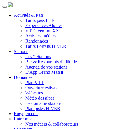
Activités & Pass
Tarifs pass ÉTÉ
Expériences Alpines
VTT aventure XXL
Activités inédites
Randonnées
Tarifs Forfaits HIVER
Stations
Les 5 Stations
Bar & Restaurants d’altitude
Agenda de vos stations
L’App Grand Massif
Domaines
Plan VTT
Ouverture estivale
Webcams
Météo des alpes
Le domaine skiable
Plan pistes HIVER
Engagements
Entreprise
Nos métiers & collaborateurs