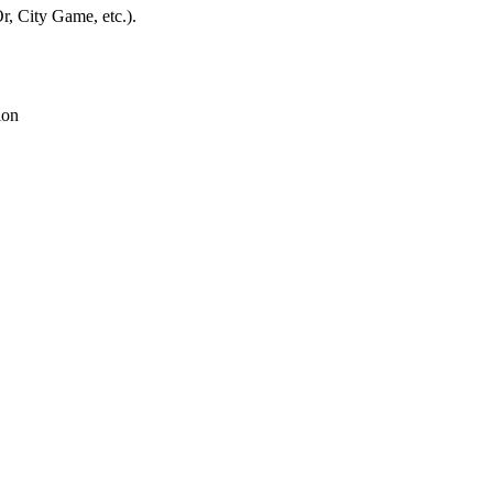
r, City Game, etc.).
ion