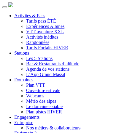
Activités & Pass
Tarifs pass ÉTÉ
Expériences Alpines
VTT aventure XXL
Activités inédites
Randonnées
Tarifs Forfaits HIVER
Stations
Les 5 Stations
Bar & Restaurants d’altitude
Agenda de vos stations
L’App Grand Massif
Domaines
Plan VTT
Ouverture estivale
Webcams
Météo des alpes
Le domaine skiable
Plan pistes HIVER
Engagements
Entreprise
Nos métiers & collaborateurs