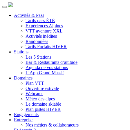
Activités & Pass
Tarifs pass ÉTÉ
Expériences Alpines
VTT aventure XXL
Activités inédites
Randonnées
Tarifs Forfaits HIVER
Stations
Les 5 Stations
Bar & Restaurants d’altitude
Agenda de vos stations
L’App Grand Massif
Domaines
Plan VTT
Ouverture estivale
Webcams
Météo des alpes
Le domaine skiable
Plan pistes HIVER
Engagements
Entreprise
Nos métiers & collaborateurs