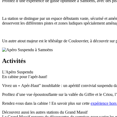
Profitez d’une expérience de glisse optimisée à Samoëns, avec des pist
La station se distingue par un espace débutants vaste, sécurisé et a
desservent les différentes pistes et zones ludiques spécialement aména
Un autre atout majeur est le télésiège de Coulouvrier, à découvrir sur 
Activités
L'Apéro Suspendu
En cabine pour l’apér-haut!
Vivez un « Apér-Haut” inoubliable : un apéritif convivial suspendu da
Profitez d’une vue époustouflante sur la vallée du Giffre et le Criou,
Rendez-vous dans la cabine ! En savoir plus sur cette
expérience hor
Découvrez aussi les autres stations du Grand Massif
Le Grand Massif regorge de découvertes de surprises pour varier les pl