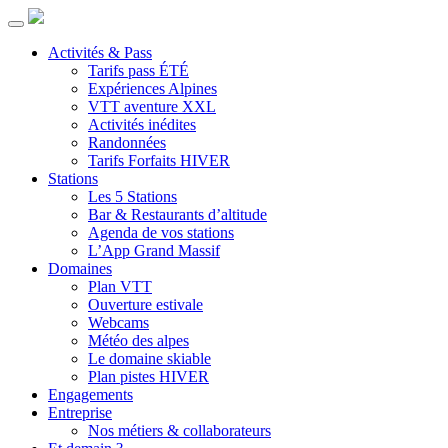
Activités & Pass
Tarifs pass ÉTÉ
Expériences Alpines
VTT aventure XXL
Activités inédites
Randonnées
Tarifs Forfaits HIVER
Stations
Les 5 Stations
Bar & Restaurants d’altitude
Agenda de vos stations
L’App Grand Massif
Domaines
Plan VTT
Ouverture estivale
Webcams
Météo des alpes
Le domaine skiable
Plan pistes HIVER
Engagements
Entreprise
Nos métiers & collaborateurs