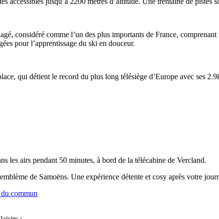
es accessibles jusqu’à 2200 mètres d’altitude. Une trentaine de pistes s
ménagé, considéré comme l’un des plus importants de France, comprenant
gées pour l’apprentissage du ski en douceur.
place, qui détient le record du plus long télésiège d’Europe avec ses 2.9
ns les airs pendant 50 minutes, à bord de la télécabine de Vercland.
 l’emblème de Samoëns. Une expérience détente et cosy après votre journ
s du commun
aisirs :