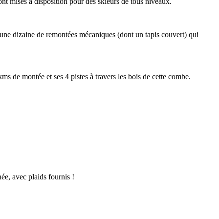
ont mises à disposition pour des skieurs de tous niveaux.
 une dizaine de remontées mécaniques (dont un tapis couvert) qui
kms de montée et ses 4 pistes à travers les bois de cette combe.
ée, avec plaids fournis !