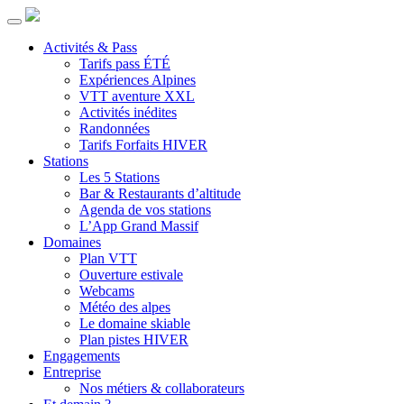
Activités & Pass
Tarifs pass ÉTÉ
Expériences Alpines
VTT aventure XXL
Activités inédites
Randonnées
Tarifs Forfaits HIVER
Stations
Les 5 Stations
Bar & Restaurants d’altitude
Agenda de vos stations
L’App Grand Massif
Domaines
Plan VTT
Ouverture estivale
Webcams
Météo des alpes
Le domaine skiable
Plan pistes HIVER
Engagements
Entreprise
Nos métiers & collaborateurs