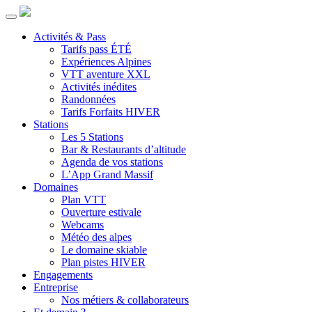
Activités & Pass
Tarifs pass ÉTÉ
Expériences Alpines
VTT aventure XXL
Activités inédites
Randonnées
Tarifs Forfaits HIVER
Stations
Les 5 Stations
Bar & Restaurants d’altitude
Agenda de vos stations
L’App Grand Massif
Domaines
Plan VTT
Ouverture estivale
Webcams
Météo des alpes
Le domaine skiable
Plan pistes HIVER
Engagements
Entreprise
Nos métiers & collaborateurs