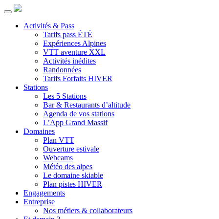
Activités & Pass
Tarifs pass ÉTÉ
Expériences Alpines
VTT aventure XXL
Activités inédites
Randonnées
Tarifs Forfaits HIVER
Stations
Les 5 Stations
Bar & Restaurants d’altitude
Agenda de vos stations
L’App Grand Massif
Domaines
Plan VTT
Ouverture estivale
Webcams
Météo des alpes
Le domaine skiable
Plan pistes HIVER
Engagements
Entreprise
Nos métiers & collaborateurs